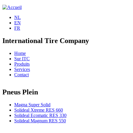
Jump to navigation
NL
EN
FR
International Tire Company
Home
Sur ITC
Produits
Services
Contact
Pneus Plein
Magna Super Solid
Solideal Xtreme RES 660
Solideal Ecomatic RES 330
Solideal Magnum RES 550