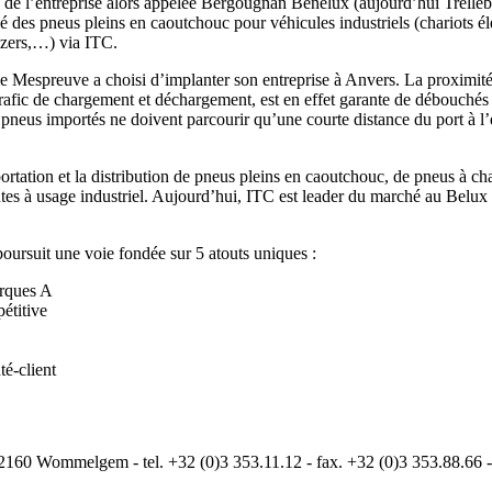
 de l’entreprise alors appelée Bergougnan Benelux (aujourd’hui Trellebo
 des pneus pleins en caoutchouc pour véhicules industriels (chariots él
ozers,…) via ITC.
e Mespreuve a choisi d’implanter son entreprise à Anvers. La proximit
 trafic de chargement et déchargement, est en effet garante de débouchés 
s pneus importés ne doivent parcourir qu’une courte distance du port à l’
ortation et la distribution de pneus pleins en caoutchouc, de pneus à c
ntes à usage industriel. Aujourd’hui, ITC est leader du marché au Belux
poursuit une voie fondée sur 5 atouts uniques :
rques A
étitive
nté-client
160 Wommelgem - tel. +32 (0)3 353.11.12 - fax. +32 (0)3 353.88.66 