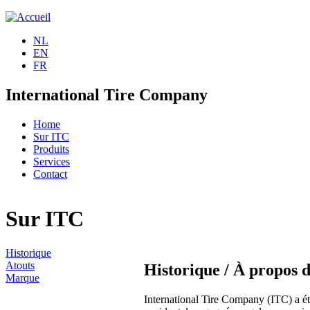
Jump to navigation
NL
EN
FR
International Tire Company
Home
Sur ITC
Produits
Services
Contact
Sur ITC
Historique
Atouts
Historique / À propos 
Marque
International Tire Company (ITC) a é