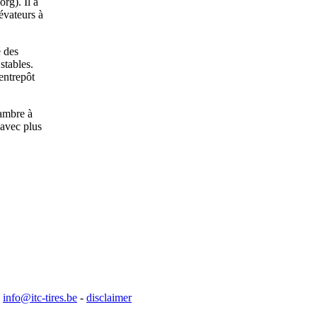
rg). Il a
évateurs à
é des
stables.
entrepôt
hambre à
 avec plus
-
info@itc-tires.be
-
disclaimer