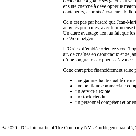
occidentale a gagné ses galons au sein
ensuite cherché à développer le marché
conteneurs, chariots élévateurs, bulld
Ce n’est pas par hasard que Jean-Mari
activités portuaires, avec leur intense
Un autre avantage tient au fait que le
de Wommelgem.
ITC s’est d’emblée orientée vers l’imp
air, de chaînes en caoutchouc et de ja
d’une longueur - de pneu - d’avance.
Cette entreprise financièrement saine 
une gamme haute qualité de ma
une politique commerciale comp
un service flexible
un stock étendu
un personnel compétent et orie
© 2026 ITC - International Tire Company NV - Guddegemstraat 45, 2